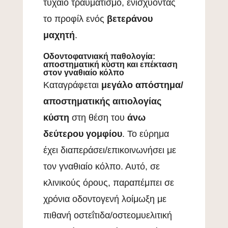
τυχαίο τραυματισμό, ενισχύοντας
το προφίλ ενός
βετεράνου
μαχητή
.
Οδοντοφατνιακή παθολογία:
αποστηματική κύστη και επέκταση
στον γναθιαίο κόλπο
Καταγράφεται
μεγάλο απόστημα/
αποστηματικής αιτιολογίας
κύστη
στη θέση του
άνω
δεύτερου γομφίου
. Το εύρημα
έχει διαπεράσει/επικοινωνήσει με
τον γναθιαίο κόλπο. Αυτό, σε
κλινικούς όρους, παραπέμπει σε
χρόνια οδοντογενή λοίμωξη με
πιθανή οστεΐτιδα/οστεομυελιτική