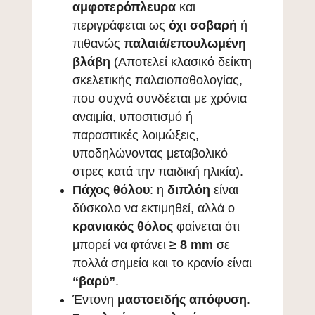
αμφοτερόπλευρα
και
περιγράφεται ως
όχι σοβαρή
ή
πιθανώς
παλαιά/επουλωμένη
βλάβη
(
Αποτελεί κλασικό δείκτη
σκελετικής παλαιοπαθολογίας,
που συχνά συνδέεται με χρόνια
αναιμία, υποσιτισμό ή
παρασιτικές λοιμώξεις,
υποδηλώνοντας μεταβολικό
στρες κατά την παιδική ηλικία
).
Πάχος θόλου
: η
διπλόη
είναι
δύσκολο να εκτιμηθεί, αλλά ο
κρανιακός θόλος
φαίνεται ότι
μπορεί να φτάνει
≥ 8 mm
σε
πολλά σημεία και το κρανίο είναι
“βαρύ”
.
Έντονη
μαστοειδής απόφυση
.