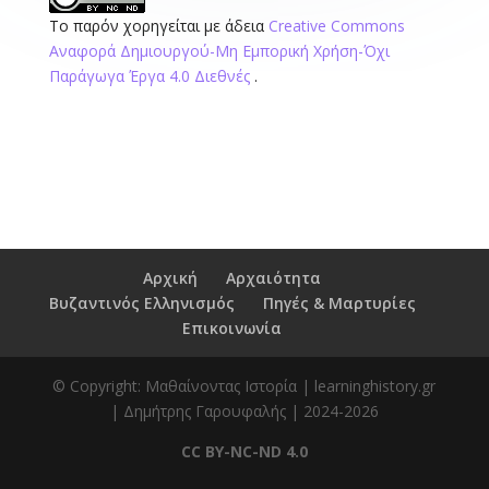
Το παρόν χορηγείται με άδεια
Creative Commons
Αναφορά Δημιουργού-Μη Εμπορική Χρήση-Όχι
Παράγωγα Έργα 4.0 Διεθνές
.
Αρχική
Αρχαιότητα
Βυζαντινός Ελληνισμός
Πηγές & Μαρτυρίες
Επικοινωνία
© Copyright: Μαθαίνοντας Ιστορία | learninghistory.gr
| Δημήτρης Γαρουφαλής | 2024-2026
CC BY-NC-ND 4.0