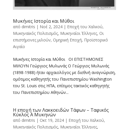
Μυκήνες Ιστορία και Μύθοι
από
dimitris
|
Νοέ 2, 2024
|
Εποχή του Χαλκού
,
Μυκηναϊκός Πολιτισμός
,
Μυκηναίοι Έλληνες
,
Οι
επιστήμονες μιλούν
,
Ομηρική Εποχή
,
Προϊστορικό
Αιγαίο
Μυκήνες Ιστορία και Μύθοι ΟΙ ΕΠΙΣΤΗΜΟΝΕΣ
ΜΙΛΟΥΝ Γεώργιος Μυλωνάς Ο Γεώργιος Μυλωνάς
(1898-1988) ήταν αρχαιολόγος με διεθνή αναγνώριση,
ομότιμος καθηγητής του Πανεπιστημίου Washington
του St. Louis στις ΗΠΑ, επίτιμος τακτικός καθηγητής
του Πανεπιστημίου Αθηνών...
Η εποχή των Λακκοειδών Τάφων – Ταφικός
Κύκλος Α Μυκηνών
από
dimitris
|
Οκτ 19, 2024
|
Εποχή του Χαλκού
,
Μυκηναϊκός Πολιτισμός
,
Μυκηναίοι Έλληνες
,