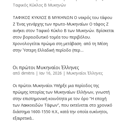
Ταφικός Κύκλος Β Μυκηνών
ΤΑΦΙΚΟΣ ΚΥΚΛΟΣ Β ΜΥΚΗΝΩΝ Ο νεκρός του τάφου
Ζ Ένας γενάρχης των πρωτο-Μυκηναίων Ο τάφος Ζ
ανήκει στον Ταφικό Κύκλο Β των Μυκηνών. Βρίσκεται
στον βορειοδυτικό τομέα του περιβόλου.
Χρονολογείται πρώιμα στη μετάβαση από τη Μέση
στην Ύστερη Ελλαδική περίοδο (περ....
Οι πρώτοι Μυκηναίοι Έλληνες
από
dimitris
|
Ιαν 16, 2026
|
Μυκηναίοι Έλληνες
Οι πρώτοι Μυκηναίοι Υπήρξε μια περίοδος της
πρώιμης Ιστορίας των Μυκηναίων Ελλήνων, γνωστή
στην επιστημονική κοινότητα με τον όρο “Η εποχή
των Λακκοειδών Τάφων”, που εκτείνεται στο χρονικό
διάστημα 1600-1550 π.Χ., κατά την οποία ευκίνητοι,
εξαιρετικά...